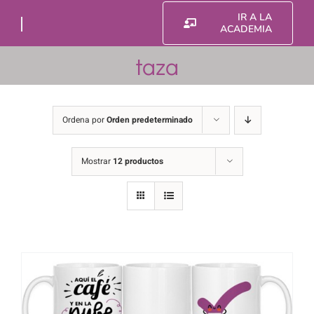
Saltar
IR A LA
al
ACADEMIA
contenido
taza
Ordena por
Orden predeterminado
Mostrar
12 productos