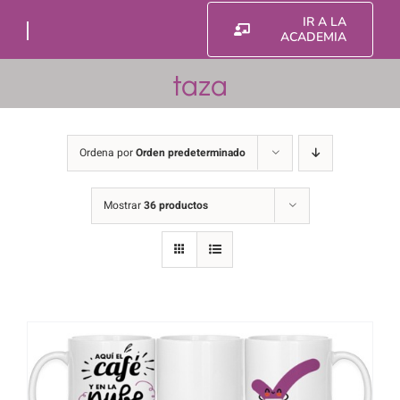
Saltar
IR A LA
al
ACADEMIA
contenido
taza
Ordena por
Orden predeterminado
Mostrar
36 productos