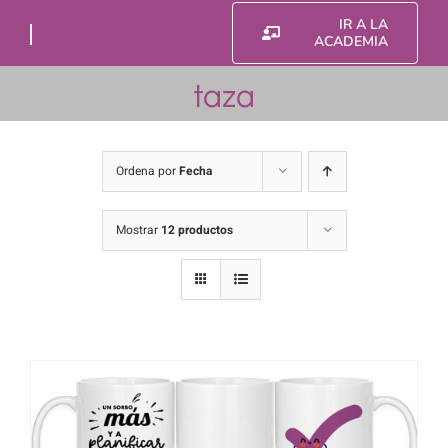
Saltar
IR A LA
al
ACADEMIA
contenido
taza
Ordena por
Fecha
Mostrar
12 productos