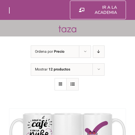
Saltar
IR A LA
al
ACADEMIA
contenido
taza
Ordena por
Precio
Mostrar
12 productos