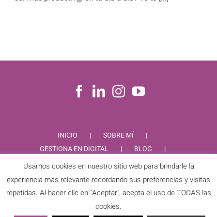
INICIO
SOBRE MÍ
GESTIONA EN DIGITAL
BLOG
CONTACTO
Usamos cookies en nuestro sitio web para brindarle la
experiencia más relevante recordando sus preferencias y visitas
repetidas. Al hacer clic en "Aceptar", acepta el uso de TODAS las
cookies.
PIEDAD RODRIGUEZ © Copyright
2026 |
Aviso Legal
|
Política de