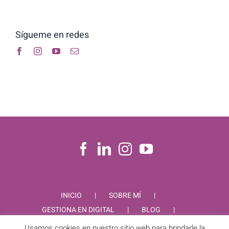
Sígueme en redes
INICIO
SOBRE MÍ
GESTIONA EN DIGITAL
BLOG
CONTACTO
Usamos cookies en nuestro sitio web para brindarle la