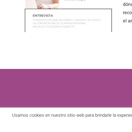
ión
dónd
ás
reco
el a
INICIO
Usamos cookies en nuestro sitio web para brindarle la experie
PIEDAD RODRIGUEZ © Copyright
2026