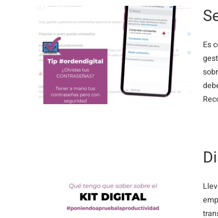
Se
Es c
us
gest
sobr
debe
Reco
Di
Lle
empr
 Kit
tran