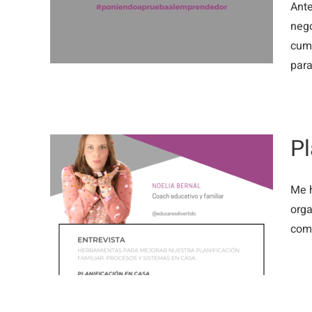
Ante
para
nego
cump
para
Pl
Me h
orga
s y
comp