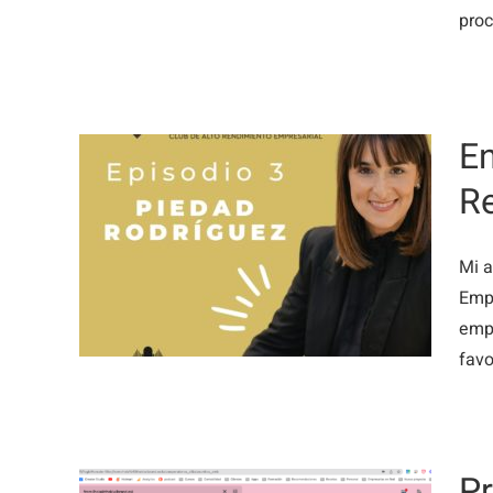
proc
En
R
re
a el
Mi a
Empr
empr
favo
Pr