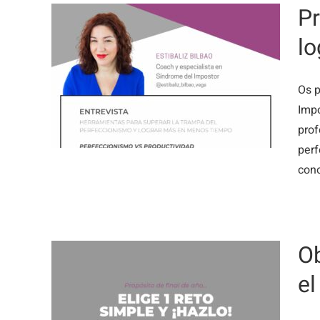
Pr
l
al:
 del
 y
Os p
 en
Imp
prof
perf
cono
Ob
el
s,
as: