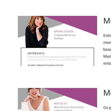
Mu
Entr
idad
mens
base
Mari
enla
Me
Os p