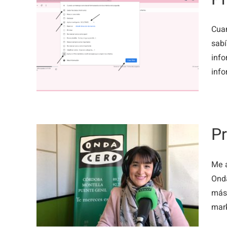
Cuan
y
sabí
eo
info
info
Pr
Me a
y
Onda
al
más 
mark