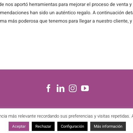
e nos aportó herramientas para mejorar el proceso de venta y
mendaciones han sido un auténtico regalo. A continuación det
rma más poderosa que tenemos para llegar a nuestro cliente, y el
SOBRE MÍ
GESTIONA EN DIGITAL
BLOG
CONTA
ncia más relevante recordando sus preferencias y visitas repetidas. A
Aceptar
Rechazar
Configuración
Más información
 |
Aviso Legal
|
Política de Privacidad
|
Política de Cookies
| Todos los derechos r