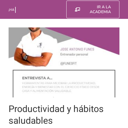
Saltar
IR A LA
al
ACADEMIA
contenido
Productividad y hábitos
saludables