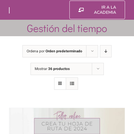
Saltar
IR A LA
al
ACADEMIA
contenido
Gestión del tiempo
Ordena por
Orden predeterminado
Mostrar
36 productos