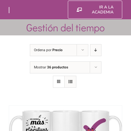
Saltar
IR A LA
al
ACADEMIA
contenido
Gestión del tiempo
Ordena por
Precio
Mostrar
36 productos