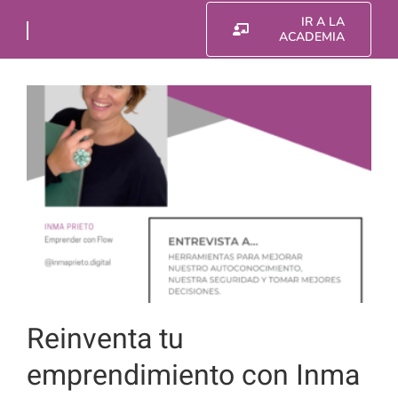
Saltar
IR A LA
al
ACADEMIA
contenido
Reinventa tu
emprendimiento con Inma