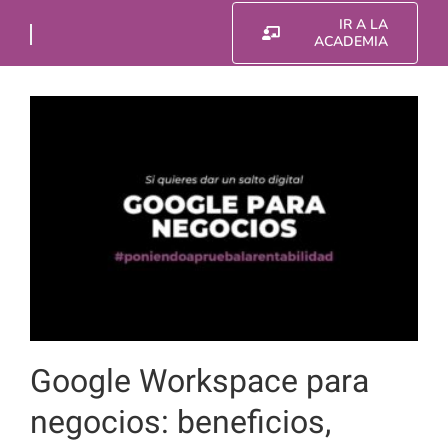
Saltar
IR A LA
al
ACADEMIA
contenido
Google Workspace para
negocios: beneficios,