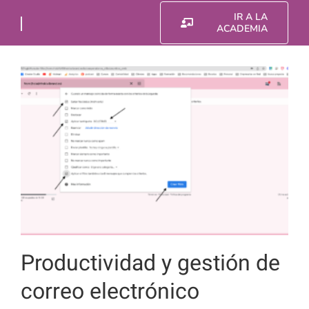
Saltar
IR A LA
al
ACADEMIA
contenido
Productividad y gestión de
correo electrónico