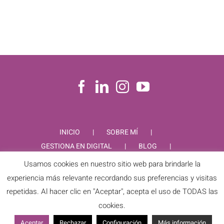
INICIO
SOBRE MÍ
GESTIONA EN DIGITAL
BLOG
CONTACTO
Usamos cookies en nuestro sitio web para brindarle la
experiencia más relevante recordando sus preferencias y visitas
repetidas. Al hacer clic en "Aceptar", acepta el uso de TODAS las
cookies.
PIEDAD RODRIGUEZ © Copyright
2026 |
Aviso Legal
|
Política de
Privacidad
|
Política de Cookies
| Todos los derechos
Aceptar
Rechazar
Configuración
Más información