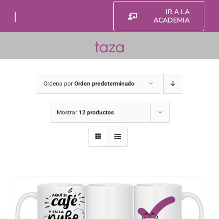
Saltar
IR A LA
al
ACADEMIA
contenido
taza
Ordena por
Orden predeterminado
Mostrar
12 productos