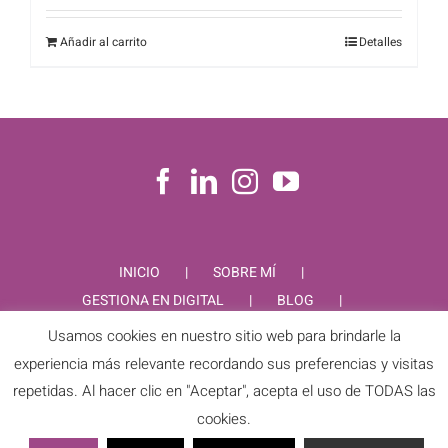
Añadir al carrito
Detalles
INICIO
SOBRE MÍ
GESTIONA EN DIGITAL
BLOG
CONTACTO
Usamos cookies en nuestro sitio web para brindarle la
experiencia más relevante recordando sus preferencias y visitas
repetidas. Al hacer clic en "Aceptar", acepta el uso de TODAS las
cookies.
PIEDAD RODRIGUEZ © Copyright
2026 |
Aviso Legal
|
Política de
Privacidad
|
Política de Cookies
| Todos los derechos