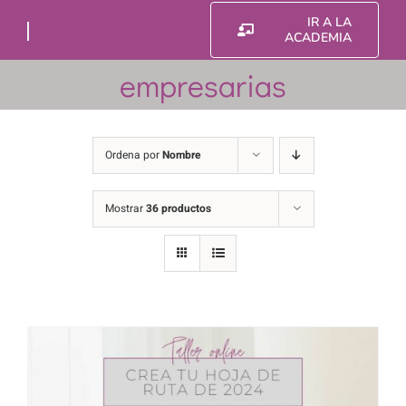
Saltar
IR A LA
al
ACADEMIA
contenido
empresarias
Ordena por
Nombre
Mostrar
36 productos