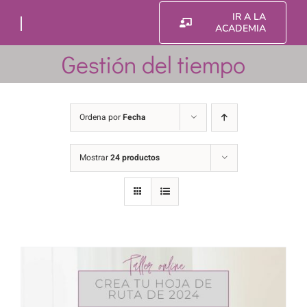
Saltar
IR A LA
al
ACADEMIA
contenido
Gestión del tiempo
Ordena por
Fecha
Mostrar
24 productos