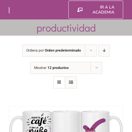
Saltar
IR A LA
al
ACADEMIA
contenido
productividad
Ordena por
Orden predeterminado
Mostrar
12 productos