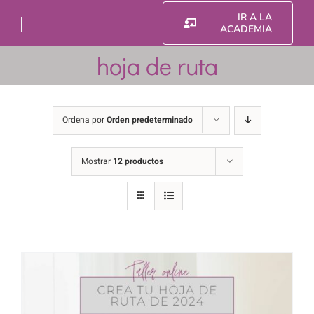
Saltar
IR A LA
al
ACADEMIA
contenido
hoja de ruta
Ordena por
Orden predeterminado
Mostrar
12 productos