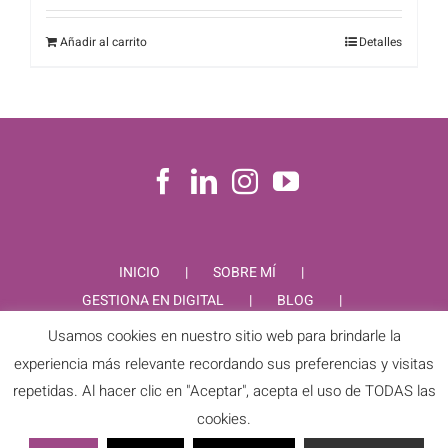
Añadir al carrito
Detalles
INICIO
SOBRE MÍ
GESTIONA EN DIGITAL
BLOG
CONTACTO
Usamos cookies en nuestro sitio web para brindarle la
experiencia más relevante recordando sus preferencias y visitas
repetidas. Al hacer clic en "Aceptar", acepta el uso de TODAS las
cookies.
PIEDAD RODRIGUEZ © Copyright
2026 |
Aviso Legal
|
Política de
Privacidad
|
Política de Cookies
| Todos los derechos