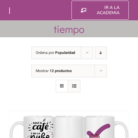
Saltar
IR A LA
al
ACADEMIA
contenido
tiempo
Ordena por
Popularidad
Mostrar
12 productos